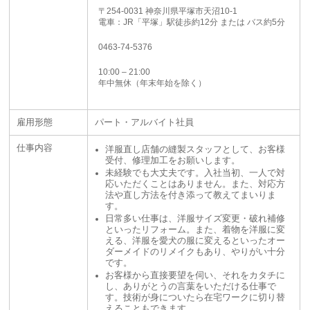
〒254-0031 神奈川県平塚市天沼10-1
電車：JR「平塚」駅徒歩約12分 または バス約5分
0463-74-5376
10:00 – 21:00
年中無休（年末年始を除く）
雇用形態
パート・アルバイト社員
仕事内容
洋服直し店舗の縫製スタッフとして、お客様
受付、修理加工をお願いします。
未経験でも大丈夫です。入社当初、一人で対
応いただくことはありません。また、対応方
法や直し方法を付き添って教えてまいりま
す。
日常多い仕事は、洋服サイズ変更・破れ補修
といったリフォーム。また、着物を洋服に変
える、洋服を愛犬の服に変えるといったオー
ダーメイドのリメイクもあり、やりがい十分
です。
お客様から直接要望を伺い、それをカタチに
し、ありがとうの言葉をいただける仕事で
す。技術が身についたら在宅ワークに切り替
えることもできます。