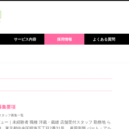
サービス内容
採用情報
よくある質問
募集要項
スタッフ募集一覧
ー｜未経験者 職種 洋裁・裁縫 店舗受付スタッフ 勤務地 ら
-0053 東京都中央区晴海五丁⽬2番31号 雇用形態 パート・アル